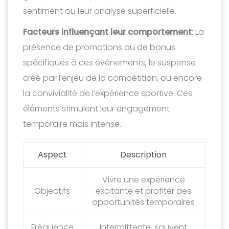
sentiment ou leur analyse superficielle.
Facteurs influençant leur comportement
: La
présence de promotions ou de bonus
spécifiques à ces événements, le suspense
créé par l’enjeu de la compétition, ou encore
la convivialité de l’expérience sportive. Ces
éléments stimulent leur engagement
temporaire mais intense.
Aspect
Description
Vivre une expérience
Objectifs
excitante et profiter des
opportunités temporaires
Fréquence
Intermittente, souvent