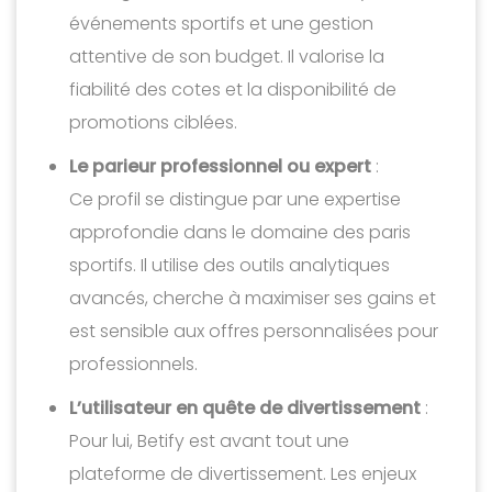
événements sportifs et une gestion
attentive de son budget. Il valorise la
fiabilité des cotes et la disponibilité de
promotions ciblées.
Le parieur professionnel ou expert
:
Ce profil se distingue par une expertise
approfondie dans le domaine des paris
sportifs. Il utilise des outils analytiques
avancés, cherche à maximiser ses gains et
est sensible aux offres personnalisées pour
professionnels.
L’utilisateur en quête de divertissement
:
Pour lui, Betify est avant tout une
plateforme de divertissement. Les enjeux