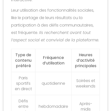
Leur utilisation des fonctionnalités sociales,
like le partage de leurs résultats ou la
participation à des défis communautaires,
est fréquente.
Ils recherchent avant tout
l’aspect social et convivial de la plateforme.
Type de
Heures
Fréquence
contenu
d’activité
d’utilisation
préféré
principales
Paris
Soirées et
sportifs
quotidienne
weekends
en direct
Défis
Après-
entre
hebdomadaire
midis