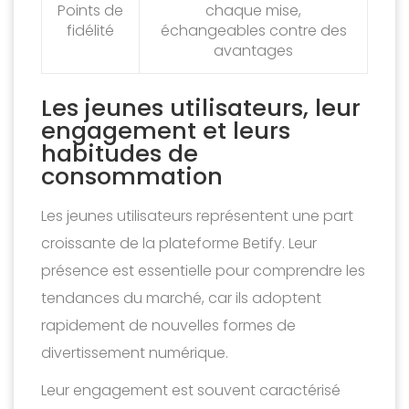
Points de
chaque mise,
fidélité
échangeables contre des
avantages
Les jeunes utilisateurs, leur
engagement et leurs
habitudes de
consommation
Les jeunes utilisateurs représentent une part
croissante de la plateforme Betify. Leur
présence est essentielle pour comprendre les
tendances du marché, car ils adoptent
rapidement de nouvelles formes de
divertissement numérique.
Leur engagement est souvent caractérisé