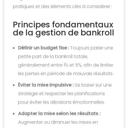
pratiques et des éléments clés à considérer :
Principes fondamentaux
de la gestion de bankroll
Définir un budget fixe :
Toujours parier une
petite part de la bankroll totale,
généralement entre 1% et 5%, afin de limiter
les pertes en période de mauvais résultats.
Éviter la mise impulsive :
Se baser sur une
stratégie et respecter les planifications
pour éviter les décisions émotionnelles.
Adapter la mise selon les résultats :
Augmenter ou diminuer les mises en