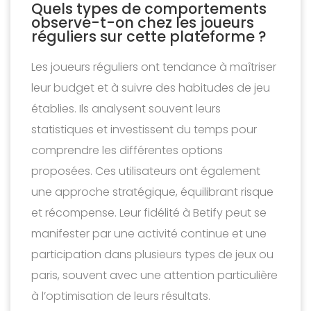
Quels types de comportements
observe-t-on chez les joueurs
réguliers sur cette plateforme ?
Les joueurs réguliers ont tendance à maîtriser
leur budget et à suivre des habitudes de jeu
établies. Ils analysent souvent leurs
statistiques et investissent du temps pour
comprendre les différentes options
proposées. Ces utilisateurs ont également
une approche stratégique, équilibrant risque
et récompense. Leur fidélité à Betify peut se
manifester par une activité continue et une
participation dans plusieurs types de jeux ou
paris, souvent avec une attention particulière
à l’optimisation de leurs résultats.