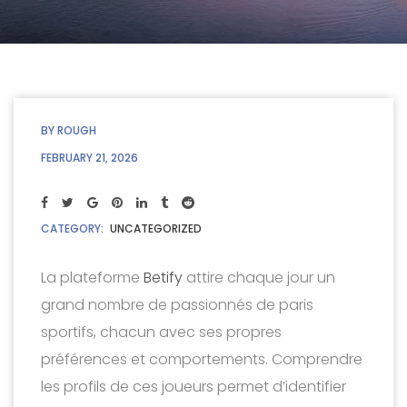
BY
ROUGH
FEBRUARY 21, 2026
CATEGORY:
UNCATEGORIZED
La plateforme
Betify
attire chaque jour un
grand nombre de passionnés de paris
sportifs, chacun avec ses propres
préférences et comportements. Comprendre
les profils de ces joueurs permet d’identifier