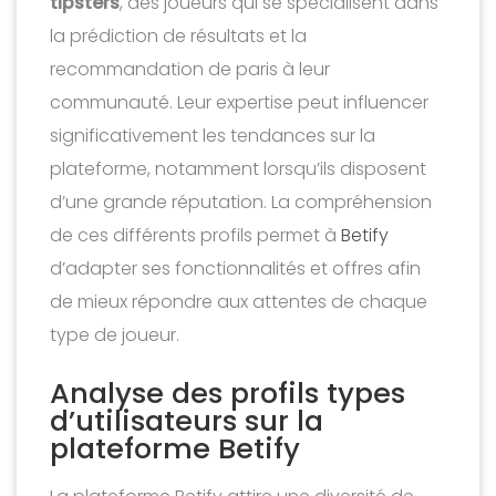
tipsters
, des joueurs qui se spécialisent dans
la prédiction de résultats et la
recommandation de paris à leur
communauté. Leur expertise peut influencer
significativement les tendances sur la
plateforme, notamment lorsqu’ils disposent
d’une grande réputation. La compréhension
de ces différents profils permet à
Betify
d’adapter ses fonctionnalités et offres afin
de mieux répondre aux attentes de chaque
type de joueur.
Analyse des profils types
d’utilisateurs sur la
plateforme Betify