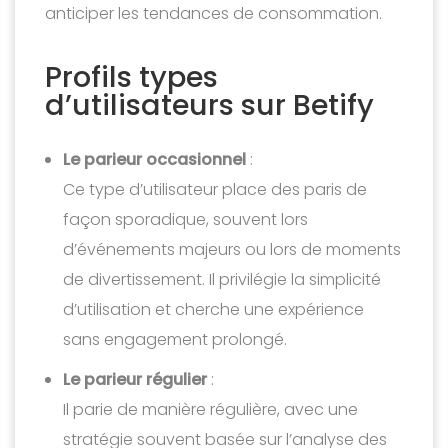
anticiper les tendances de consommation.
Profils types
d’utilisateurs sur Betify
Le parieur occasionnel
:
Ce type d’utilisateur place des paris de
façon sporadique, souvent lors
d’événements majeurs ou lors de moments
de divertissement. Il privilégie la simplicité
d’utilisation et cherche une expérience
sans engagement prolongé.
Le parieur régulier
:
Il parie de manière régulière, avec une
stratégie souvent basée sur l’analyse des