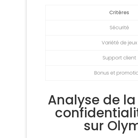
Critères
Sécurité
Variété de jeux
Support client
Bonus et promoti
Analyse de la 
confidential
sur Oly