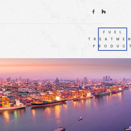
FUEL
TREATME
PRODUC