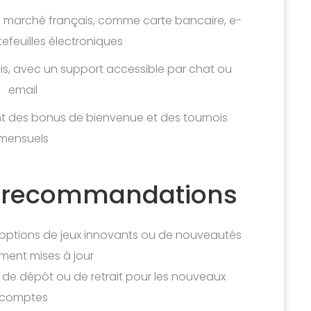
 marché français, comme carte bancaire, e-
tefeuilles électroniques
ais, avec un support accessible par chat ou
email
t des bonus de bienvenue et des tournois
mensuels
et recommandations
s options de jeux innovants ou de nouveautés
ent mises à jour
s de dépôt ou de retrait pour les nouveaux
comptes