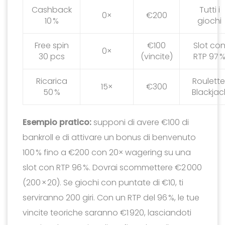
Cashback
Tutti i
0×
€200
10 %
giochi
Free spin
€100
Slot co
0×
30 pcs
(vincite)
RTP 97 
Ricarica
Roulette
15×
€300
50 %
Blackjac
Esempio pratico:
supponi di avere €100 di
bankroll e di attivare un bonus di benvenuto
100 % fino a €200 con 20× wagering su una
slot con RTP 96 %. Dovrai scommettere €2 000
(200 × 20). Se giochi con puntate di €10, ti
serviranno 200 giri. Con un RTP del 96 %, le tue
vincite teoriche saranno €1 920, lasciandoti