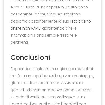
Grazie a queste risorse, risparmi ore di ricerca
e riduci i rischi di incappare in un sito poco
trasparente. Inoltre, Cinquequotidiano
aggiorna costantemente la sua
lista casino
online non AAMS
, garantendo che le
informazioni siano sempre fresche e
pertinenti.
Conclusioni
Seguendo queste 10 strategie esperte, potrai
trasformare ogni bonus in un vero vantaggio,
giocare solo su casino non AAMS sicuri e
goderti il divertimento senza preoccupazioni.
Ricorda di verificare sempre licenza, RTP e
termini dei bonus, di gestire il bankroll con