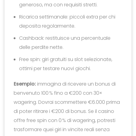
generoso, ma con requisiti stretti.
Ricarica settimanale: piccoli extra per chi
deposita regolarmente.
Cashback: restituisce una percentuale
delle perdite nette.
Free spin: giri gratuiti su slot selezionate,
ottimi per testare nuovi giochi.
Esempio:
immagina di ricevere un bonus di
benvenuto 100 % fino a €200 con 30×
wagering. Dovrai scommettere €6.000 prima
di poter ritirare i €200 di bonus. Se il casino
offre free spin con 0 % di wagering, potresti
trasformare quei giri in vincite reali senza