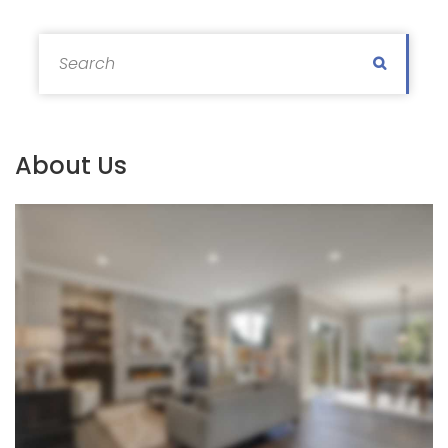
Search for:
Search
About Us