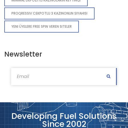
MINIMAL DEPOZITLI KAZINOLARIN REYTINQI
PROQRESSIV CEKPOTLU 3 KAZINONUN SIYAHISI
YENI ÜYELERE FREE SPIN VEREN SITELER
Newsletter
Subscri
Developing Fuel Solutions
Since 2002