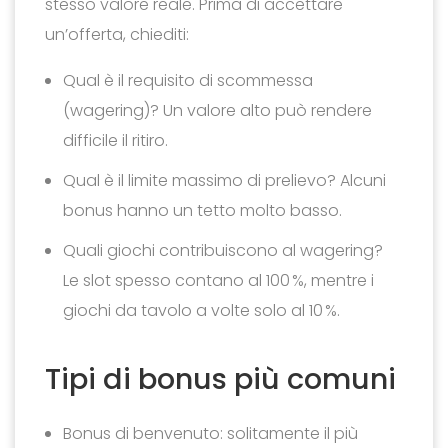
stesso valore reale. Prima di accettare
un’offerta, chiediti:
Qual è il requisito di scommessa
(wagering)? Un valore alto può rendere
difficile il ritiro.
Qual è il limite massimo di prelievo? Alcuni
bonus hanno un tetto molto basso.
Quali giochi contribuiscono al wagering?
Le slot spesso contano al 100 %, mentre i
giochi da tavolo a volte solo al 10 %.
Tipi di bonus più comuni
Bonus di benvenuto: solitamente il più