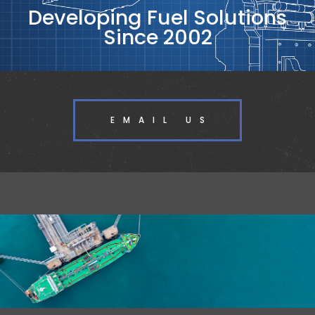
Developing Fuel Solutions
Since 2002
EMAIL US