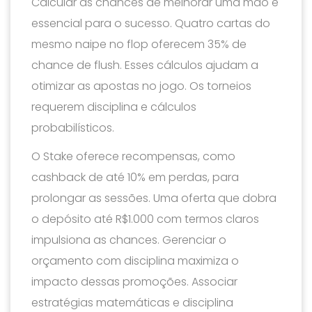
Calcular as chances de melhorar uma mão é
essencial para o sucesso. Quatro cartas do
mesmo naipe no flop oferecem 35% de
chance de flush. Esses cálculos ajudam a
otimizar as apostas no jogo. Os torneios
requerem disciplina e cálculos
probabilísticos.
O Stake oferece recompensas, como
cashback de até 10% em perdas, para
prolongar as sessões. Uma oferta que dobra
o depósito até R$1.000 com termos claros
impulsiona as chances. Gerenciar o
orçamento com disciplina maximiza o
impacto dessas promoções. Associar
estratégias matemáticas e disciplina