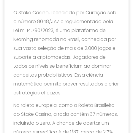
O Stake Casino, licenciado por Curaçao sob
o número 8048/JAZ e regulamentado pela
Lei nº 14.790/2023, é uma plataforma de
iGaming renomada no Brasil, conhecida por
sua vasta seleção de mais de 2.000 jogos e
suporte a criptomoedas. Jogadores de
todos os níveis se beneficiam ao dominar
conceitos probabilísticos. Essa ciência
matemática permite prever resultados e criar
estratégias eficazes.
Na roleta europeia, como a Roleta Brasileira
do Stake Casino, a roda contém 37 números,
incluindo o zero. A chance de acertar um
número específico é de 1/37, cerca de 2,7%.