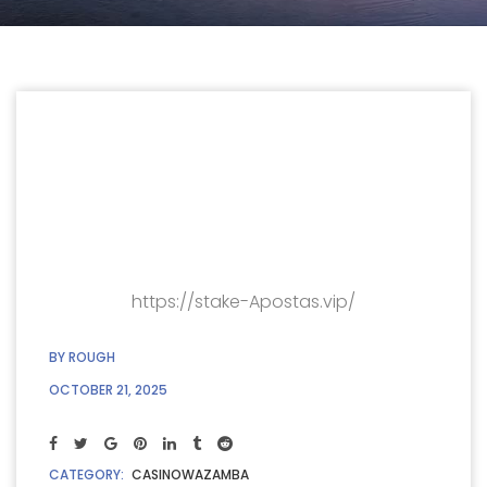
https://stake-Apostas.vip/
BY
ROUGH
OCTOBER 21, 2025
CATEGORY:
CASINOWAZAMBA