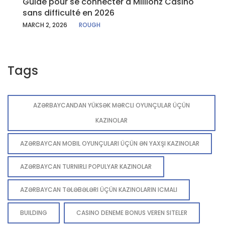
Guide pour se connecter à Millionz Casino
sans difficulté en 2026
MARCH 2, 2026
ROUGH
Tags
AZƏRBAYCANDAN YÜKSƏK MƏRCLI OYUNÇULAR ÜÇÜN
KAZINOLAR
AZƏRBAYCAN MOBIL OYUNÇULARI ÜÇÜN ƏN YAXŞI KAZINOLAR
AZƏRBAYCAN TURNIRLI POPULYAR KAZINOLAR
AZƏRBAYCAN TƏLƏBƏLƏRI ÜÇÜN KAZINOLARIN ICMALI
BUILDING
CASINO DENEME BONUS VEREN SITELER