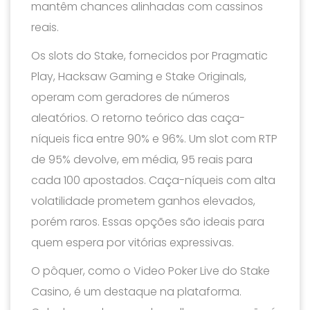
mantêm chances alinhadas com cassinos
reais.
Os slots do Stake, fornecidos por Pragmatic
Play, Hacksaw Gaming e Stake Originals,
operam com geradores de números
aleatórios. O retorno teórico das caça-
níqueis fica entre 90% e 96%. Um slot com RTP
de 95% devolve, em média, 95 reais para
cada 100 apostados. Caça-níqueis com alta
volatilidade prometem ganhos elevados,
porém raros. Essas opções são ideais para
quem espera por vitórias expressivas.
O pôquer, como o Video Poker Live do Stake
Casino, é um destaque na plataforma.